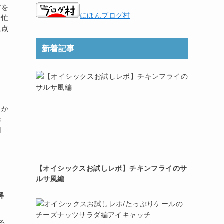
材を
にほんブログ村
な忙
意点
新着記事
しか
べ
回
【オイシックスお試しレポ】チキンフライのサ
ルサ風編
解
る