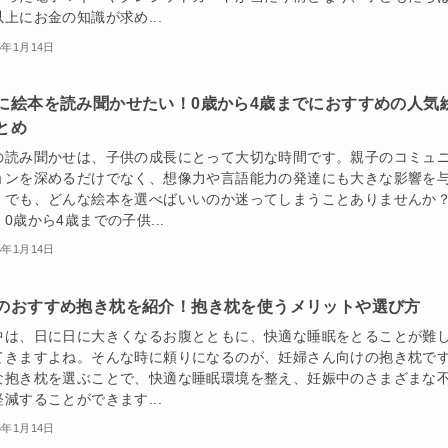
上にお金の知識が求め...
5年1月14日
に絵本を読み聞かせたい！0歳から4歳までにおすすめの人気
とめ
の読み聞かせは、子供の成長にとって大切な時間です。親子のコミュ
ョンを深めるだけでなく、想像力や言語能力の発達にも大きな影響を
。でも、どんな絵本を選べばいいのか迷ってしまうことありませんか
0歳から4歳までの子供...
5年1月14日
のおすすめ抱き枕を紹介！抱き枕を使うメリットや選び方
中は、日に日に大きくなるお腹とともに、快適な睡眠をとることが難
てきますよね。そんな時に頼りになるのが、妊婦さん向けの抱き枕で
な抱き枕を選ぶことで、快適な睡眠環境を整え、妊娠中のさまざまな
減することができます...
5年1月14日