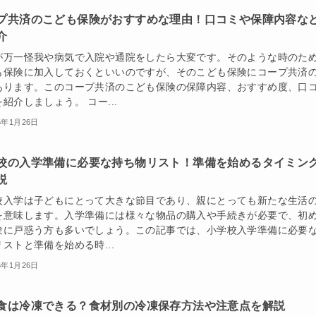
プ共済のこども保険がおすすめな理由！口コミや保障内容な
介
が万一怪我や病気で入院や通院をしたら大変です。そのような時のた
も保険に加入しておくといいのですが、そのこども保険にコープ共済
あります。このコープ共済のこども保険の保障内容、おすすめ度、口
紹介しましょう。 コー...
5年1月26日
校の入学準備に必要な持ち物リスト！準備を始めるタイミン
説
校入学は子どもにとって大きな節目であり、親にとっても新たな生活
を意味します。入学準備には様々な物品の購入や手続きが必要で、初
験に戸惑う方も多いでしょう。この記事では、小学校入学準備に必要
ストと準備を始める時...
5年1月26日
食は冷凍できる？食材別の冷凍保存方法や注意点を解説