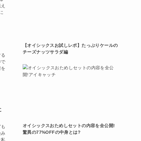
伝え
に
【オイシックスお試しレポ】たっぷりケールの
チーズナッツサラダ編
する
学で
何を
に
オイシックスおためしセットの内容を全公開!
ども
驚異の77%OFFの中身とは?
染み
は私