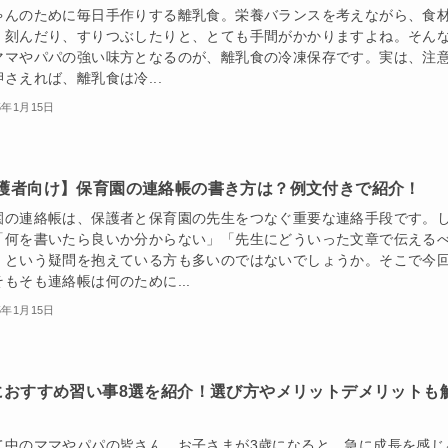
ゃんのために毎日手作りする離乳食。栄養バランスを考えながら、食
く刻んだり、すりつぶしたりと、とても手間がかかりますよね。そん
ママやパパの強い味方となるのが、離乳食の冷凍保存です。実は、注
さえれば、離乳食は冷...
5年1月15日
護者向け】保育園の連絡帳の書き方は？例文付きで紹介！
園の連絡帳は、保護者と保育園の先生をつなぐ重要な連絡手段です。
「何を書いたら良いか分からない」「先生にどういった文章で伝える
」という疑問を抱えている方も多いのではないでしょうか。そこで今
もそも連絡帳は何のために...
5年1月15日
におすすめ習い事8選を紹介！選び方やメリットデメリットも
て中のママやパパの皆さん、お子さまが3歳になると、急に成長を感じ