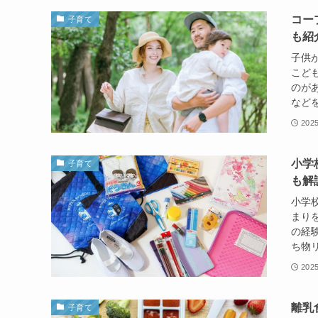
コー
子育て
も紹
子供
こど
のが
などを
202
小学
子育て
も解
小学
まり
の経
ち物リ
202
離乳
子育て