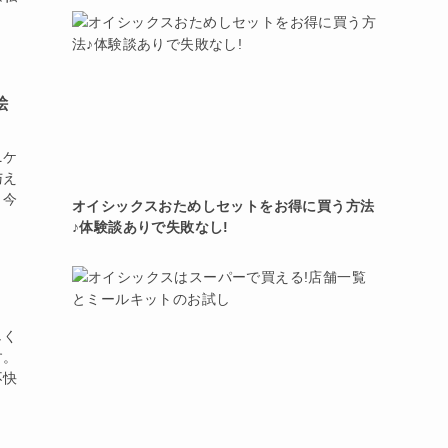
絵
ニケ
与え
？今
オイシックスおためしセットをお得に買う方法
♪体験談ありで失敗なし!
しく
す。
不快