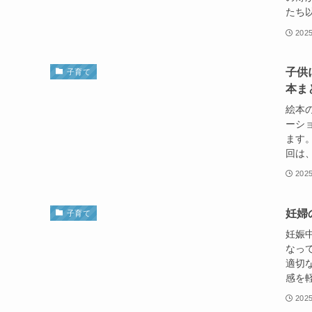
たち以
202
子供
子育て
本ま
絵本
ーシ
ます
回は、
202
妊婦
子育て
妊娠
なっ
適切
感を軽
202