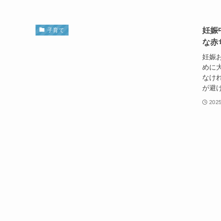
妊娠
子育て
な赤
妊娠
めに
なけ
が避け
202