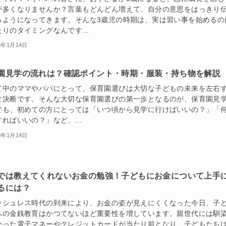
が多くなりませんか？言葉もどんどん増えて、自分の意思をはっきり
るようになってきます。そんな3歳児の時期は、実は習い事を始めるの
りのタイミングなんです...
5年1月14日
園見学の流れは？確認ポイント・時期・服装・持ち物を解説
て中のママやパパにとって、保育園選びは大切な子どもの未来を左右
な決断です。そんな大切な保育園選びの第一歩となるのが、保育園見
でも、初めての方にとっては「いつ頃から見学に行けばいいの？」「
ればいいの？」など、...
5年1月14日
では教えてくれないお金の勉強！子どもにお金について上手
るには？
ッシュレス時代の到来により、お金の姿が見えにくくなった今日、子
への金銭教育はかつてないほど重要性を増しています。親世代には馴
かった電子マネーやクレジットカードが当たり前となり、子どもたち