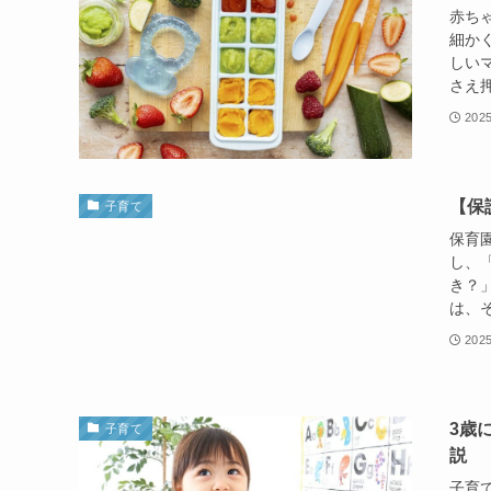
赤ち
細か
しい
さえ押
202
【保
子育て
保育
し、
き？
は、そ
202
3歳
子育て
説
子育