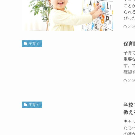
こと
られ
ぴった
202
保育
子育て
子育
重要
す。
確認す
202
学校
子育て
教え
キャ
たち
の薄