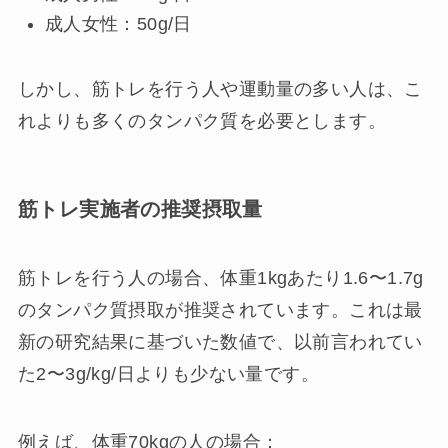
成人女性：50g/日
しかし、筋トレを行う人や運動量の多い人は、こ
れよりも多くのタンパク質を必要とします。
筋トレ実施者の推奨摂取量
筋トレを行う人の場合、体重1kgあたり1.6〜1.7g
のタンパク質摂取が推奨されています。これは最
新の研究結果に基づいた数値で、以前言われてい
た2〜3g/kg/日よりも少ない量です。
例えば、体重70kgの人の場合：