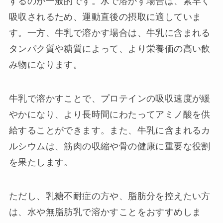
するのが一般的です。水で溶かす場合は、素早く
吸収されるため、運動直後の摂取に適していま
す。一方、牛乳で溶かす場合は、牛乳に含まれる
タンパク質や糖質によって、より栄養価の高い飲
み物になります。
牛乳で溶かすことで、プロテインの吸収速度が緩
やかになり、より長時間にわたってアミノ酸を供
給することができます。また、牛乳に含まれるカ
ルシウムは、筋肉の収縮や骨の健康に重要な役割
を果たします。
ただし、乳糖不耐症の方や、脂肪分を控えたい方
は、水や無脂肪乳で溶かすことをおすすめしま