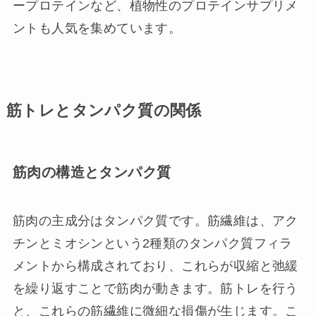
ープロテインなど、植物性のプロテインサプリメ
ントも人気を集めています。
筋トレとタンパク質の関係
筋肉の構造とタンパク質
筋肉の主成分はタンパク質です。筋繊維は、アク
チンとミオシンという2種類のタンパク質フィラ
メントから構成されており、これらが収縮と弛緩
を繰り返すことで筋肉が動きます。筋トレを行う
と、これらの筋繊維に微細な損傷が生じます。こ