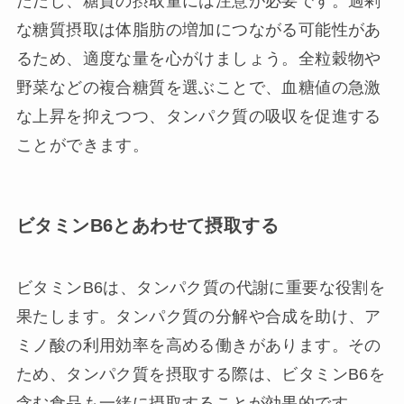
ただし、糖質の摂取量には注意が必要です。過剰
な糖質摂取は体脂肪の増加につながる可能性があ
るため、適度な量を心がけましょう。全粒穀物や
野菜などの複合糖質を選ぶことで、血糖値の急激
な上昇を抑えつつ、タンパク質の吸収を促進する
ことができます。
ビタミンB6とあわせて摂取する
ビタミンB6は、タンパク質の代謝に重要な役割を
果たします。タンパク質の分解や合成を助け、ア
ミノ酸の利用効率を高める働きがあります。その
ため、タンパク質を摂取する際は、ビタミンB6を
含む食品も一緒に摂取することが効果的です。