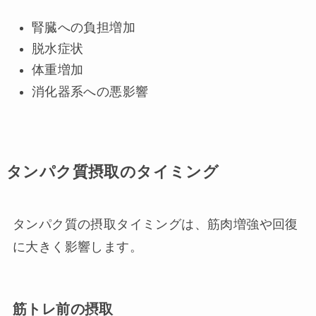
腎臓への負担増加
脱水症状
体重増加
消化器系への悪影響
タンパク質摂取のタイミング
タンパク質の摂取タイミングは、筋肉増強や回復
に大きく影響します。
筋トレ前の摂取