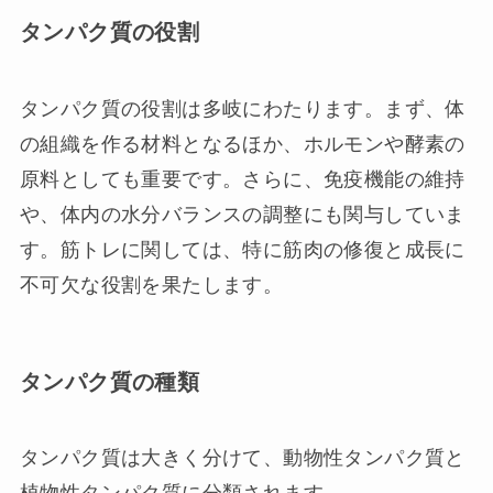
タンパク質の役割
タンパク質の役割は多岐にわたります。まず、体
の組織を作る材料となるほか、ホルモンや酵素の
原料としても重要です。さらに、免疫機能の維持
や、体内の水分バランスの調整にも関与していま
す。筋トレに関しては、特に筋肉の修復と成長に
不可欠な役割を果たします。
タンパク質の種類
タンパク質は大きく分けて、動物性タンパク質と