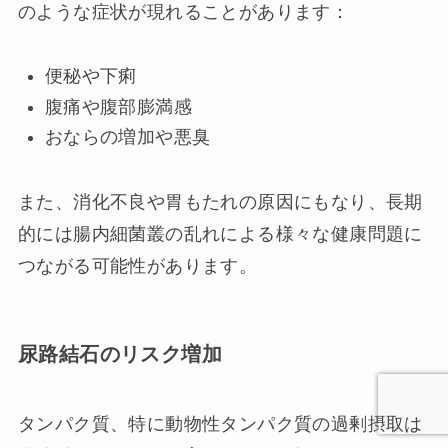
のような症状が現れることがあります：
便秘や下痢
腹痛や腹部膨満感
おならの増加や悪臭
また、消化不良や胃もたれの原因にもなり、長期
的には腸内細菌叢の乱れによる様々な健康問題に
つながる可能性があります。
尿路結石のリスク増加
タンパク質、特に動物性タンパク質の過剰摂取は