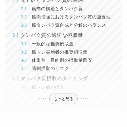
筋肉の構造とタンパク質
筋肉増強におけるタンパク質の重要性
筋タンパク質合成と分解のバランス
タンパク質の適切な摂取量
一般的な推奨摂取量
筋トレ実施者の推奨摂取量
体重別・目的別の摂取量目安
過剰摂取のリスク
タンパク質摂取のタイミング
筋トレ前の摂取
もっと見る