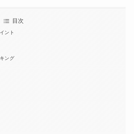
目次
イント
と
キング