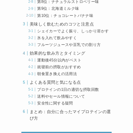
第8位：ナチュラルストロベリー味
第9位：北海道ミルク味
第10位：チョコレートバナナ味
美味しく飲むためのコツと注意点
シェイカーでよく振り、しっかり溶かす
氷を入れて飲みやすく
フルーツジュースや豆乳での割り方
効果的な飲み方とタイミング
運動後45分以内がベスト
就寝前の摂取がおすすめ
朝食置き換えの活用法
よくある質問と気になる点
プロテインの1日の適切な摂取回数
送料やセール情報について
安全性に関する疑問
まとめ：自分に合ったマイプロテインの選
び方